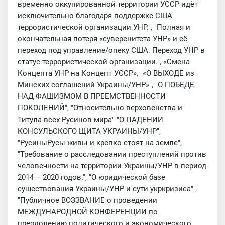
временно оккупированной территории УССР идёт
исключительно благодаря поддержке США
террористической организации УНР.
", "
Полная и
окончательная потеря «суверенитета УНР» и её
переход под управление/опеку США. Переход УНР в
статус террористической организации.
", «
Смена
Концепта УНР на Концепт УССР
», "«
О ВЫХОДЕ из
Минских соглашений Украины/УНР
»", "
О ПОБЕДЕ
НАД ФАШИЗМОМ В ПРЕЕМСТВЕННОСТИ
ПОКОЛЕНИЙ
", "
Относительно верховенства и
Титула всех Русинов мира
" "
О ПАДЕНИИ
КОНСУЛЬСКОГО ЩИТА УКРАИНЫ/УНР"
,
"
РусиныРусы живы и крепко стоят на земле
",
"
Требование о расследовании преступлений против
человечности на территории Украины/УНР в период
2014 – 2020 годов.
", "
О юридической базе
существования Украины/УНР и сути укркризиса
" ,
"
Публичное ВОЗЗВАНИЕ о проведении
МЕЖДУНАРОДНОЙ КОНФЕРЕНЦИИ по
преодолению политического и экономического