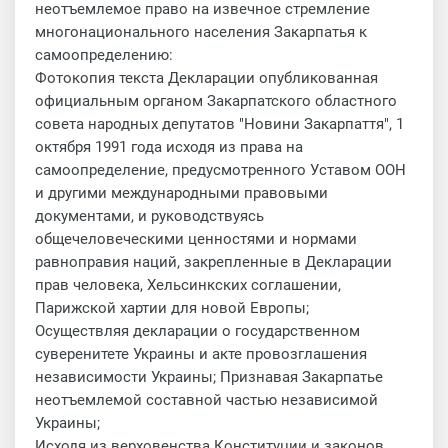
неотъемлемое право на извечное стремление
многонационального населения Закарпатья к
самоопределению:
Фотокопия текста Декларации опубликованная
официальным органом Закарпатского областного
совета народных депутатов "Новини Закарпаття", 1
октября 1991 года исходя из права на
самоопределение, предусмотренного Уставом ООН
и другими международными правовыми
документами, и руководствуясь
общечеловеческими ценностями и нормами
равноправия наций, закрепленные в Декларации
прав человека, Хельсинкских соглашении,
Парижской хартии для новой Европы;
Осуществляя декларации о государственном
суверенитете Украины и акте провозглашения
независимости Украины; Признавая Закарпатье
неотъемлемой составной частью независимой
Украины;
Исходя из верховенства Конституции и законов