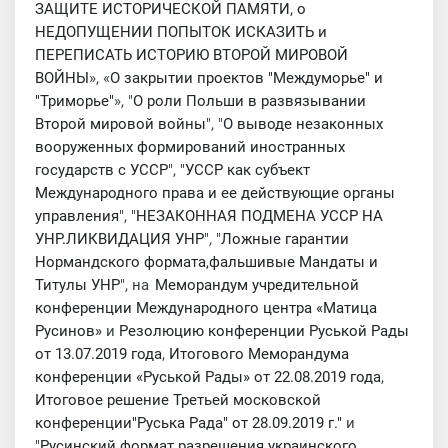
ЗАЩИТЕ ИСТОРИЧЕСКОЙ ПАМЯТИ, о
НЕДОПУЩЕНИИ ПОПЫТОК ИСКАЗИТЬ и
ПЕРЕПИСАТЬ ИСТОРИЮ ВТОРОЙ МИРОВОЙ
ВОЙНЫ
», «
О закрытии проектов "Междуморье" и
"Триморье"
», "
О роли Польши в развязывании
Второй мировой войны
", "
О выводе незаконных
вооруженных формирований иностранных
государств с УССР
", "
УССР как субъект
Международного права и ее действующие органы
управления
", "
НЕЗАКОННАЯ ПОДМЕНА УССР НА
УНР.ЛИКВИДАЦИЯ УНР
", "
Ложные гарантии
Нормандского формата,фальшивые Мандаты и
Титулы УНР
", на
Меморандум учредительной
конференции Международного центра «Матица
Русинов»
и
Резолюцию конференции Руськой Рады
от 13.07.2019 года
,
Итогового Меморандума
конференции «Руськой Рады» от 22.08.2019 года
,
Итоговое решение Третьей московской
конференции"Руська Рада" от 28.09.2019 г."
и
"
Русинский формат разрешения украинского