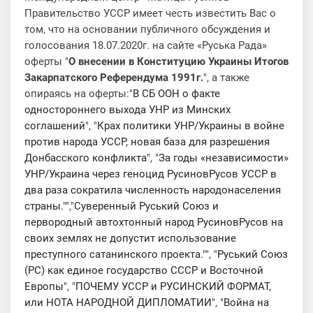
Правительство УССР имеет честь известить Вас о
том, что на основании публичного обсуждения и
голосования 18.07.2020г. на сайте «Руська Рада»
оферты "
О внесении в Конституцию Украины Итогов
Закарпатского Референдума 1991г.
", а также
опираясь на оферты:"
В СБ ООН о факте
одностороннего выхода УНР из Минских
соглашений
", "
Крах политики УНР/Украины в войне
против народа УССР, новая база для разрешения
Донбасского конфликта
", "
За годы «независимости»
УНР/Украина через геноцид РусиновРусов УССР в
два раза сократила численность народонаселения
страны.
"","
Суверенный Руський Союз и
первородный автохтонный народ РусиновРусов на
своих землях не допустит использование
преступного сатанинского проекта.
"", "
Руський Союз
(РС) как единое государство СССР и Восточной
Европы
", "
ПОЧЕМУ УССР и РУСИНСКИЙ ФОРМАТ,
или НОТА НАРОДНОЙ ДИПЛОМАТИИ
", "
Война на